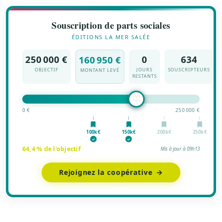
Souscription de parts sociales
ÉDITIONS LA MER SALÉE
250 000 €
0
634
160 950 €
OBJECTIF
JOURS
SOUSCRIPTEURS
MONTANT LEVÉ
RESTANTS
0 €
250 000 €
100k€
150k€
200k€
250k€
✓
✓
64,4 % de l'objectif
Mis à jour à 09h13
Rejoignez la coopérative →